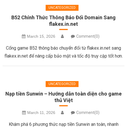
UNCATEGORIZED
B52 Chính Thức Thông Báo Đổi Domain Sang
flakex.in.net
March 15, 2026
Comment(0)
Cổng game B52 thông báo chuyển đổi từ flakex.in.net sang
flakex.in.net để nâng cấp bảo mật và tốc độ truy cập tốt hơn.
UNCATEGORIZED
Nạp tiền Sunwin – Hướng dẫn toàn diện cho game
thủ Việt
March 11, 2026
Comment(0)
Khám phá 6 phương thức nạp tiền Sunwin an toàn, nhanh