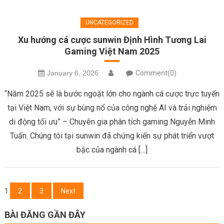
UNCATEGORIZED
Xu hướng cá cược sunwin Định Hình Tương Lai
Gaming Việt Nam 2025
January 6, 2026
Comment(0)
“Năm 2025 sẽ là bước ngoặt lớn cho ngành cá cược trực tuyến
tại Việt Nam, với sự bùng nổ của công nghệ AI và trải nghiệm
di động tối ưu” – Chuyên gia phân tích gaming Nguyễn Minh
Tuấn. Chúng tôi tại sunwin đã chứng kiến sự phát triển vượt
bậc của ngành cá […]
Posts
1
2
3
Next
pagination
BÀI ĐĂNG GẦN ĐÂY