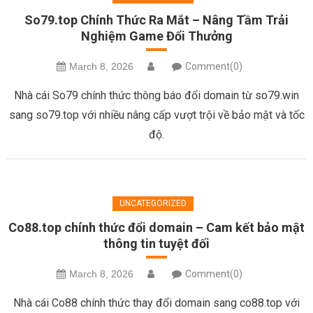
So79.top Chính Thức Ra Mắt – Nâng Tầm Trải
Nghiệm Game Đổi Thưởng
March 8, 2026
Comment(0)
Nhà cái So79 chính thức thông báo đổi domain từ so79.win
sang so79.top với nhiều nâng cấp vượt trội về bảo mật và tốc
độ.
UNCATEGORIZED
Co88.top chính thức đổi domain – Cam kết bảo mật
thông tin tuyệt đối
March 8, 2026
Comment(0)
Nhà cái Co88 chính thức thay đổi domain sang co88.top với