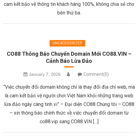
cam kết bảo vệ thông tin khách hàng 100%, không chia sẻ cho
bên thứ ba.
UNCATEGORIZED
CO88 Thông Báo Chuyển Domain Mới CO88.VIN –
Cảnh Báo Lừa Đảo
January 7, 2026
Comment(0)
“Việc chuyển đổi domain không chỉ là thay đổi địa chỉ web, mà
là cam kết bảo vệ người chơi Việt Nam khỏi những trang web
lừa đảo ngày càng tinh vi” – Đại diện CO88 Chúng tôi – CO88
– xin thông báo chính thức về việc chuyển đổi domain từ
co88.vip sang CO88.VIN […]