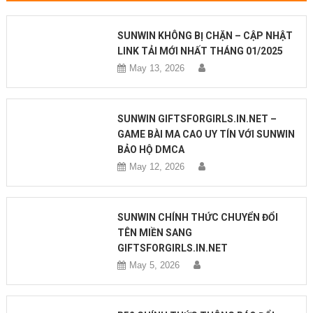
SUNWIN KHÔNG BỊ CHẶN – CẬP NHẬT
LINK TẢI MỚI NHẤT THÁNG 01/2025
May 13, 2026
SUNWIN GIFTSFORGIRLS.IN.NET –
GAME BÀI MA CAO UY TÍN VỚI SUNWIN
BẢO HỘ DMCA
May 12, 2026
SUNWIN CHÍNH THỨC CHUYỂN ĐỔI
TÊN MIỀN SANG
GIFTSFORGIRLS.IN.NET
May 5, 2026